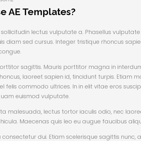
e AE Templates?
el sollicitudin lectus vulputate a. Phasellus vulputa
s diam sed cursus. Integer tristique rhoncus sapi
congue.
ttitor sagittis. Mauris porttitor magna in interdu
oncus, laoreet sapien id, tincidunt turpis. Etiam m
felis commodo ultrices. In in elit vitae eros susci
 quam euismod vulputate.
ta malesuada, lectus tortor iaculis odio, nec laore
hicula. Maecenas quis leo eu augue faucibus ali
consectetur dui. Etiam scelerisque sagittis nunc, 