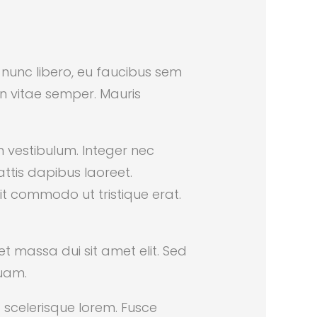
te nunc libero, eu faucibus sem
en vitae semper. Mauris
m vestibulum. Integer nec
attis dapibus laoreet.
pit commodo ut tristique erat.
et massa dui sit amet elit. Sed
quam.
a scelerisque lorem. Fusce