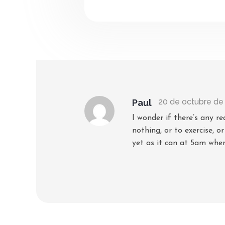
20 de octubre de 
Paul
I wonder if there’s any r
nothing, or to exercise,
yet as it can at 5am when
Responder