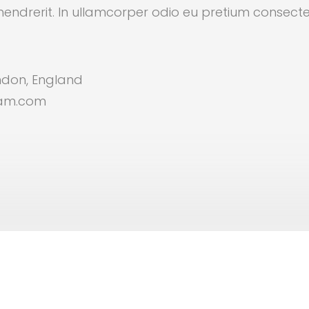
rerit. In ullamcorper odio eu pretium consecte
ndon, England
liam.com