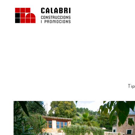
Calabri Construccions
Construcción y reformas de casas realizadas en Fornalutx
Tip