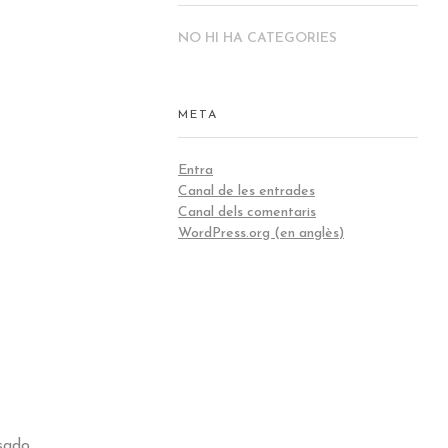
NO HI HA CATEGORIES
META
Entra
Canal de les entrades
Canal dels comentaris
WordPress.org (en anglès)
sado