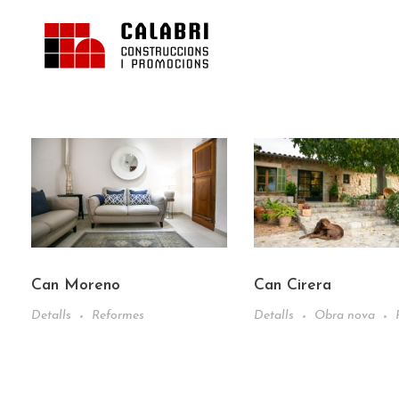
Calabri Construccions
Construcción y reformas de casas realizadas en Fornalutx
Can Moreno
Can Cirera
Detalls
Reformes
Detalls
Obra nova